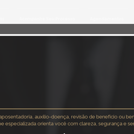
ós
Acompanhe Seu Processo
Agendamentos
as em Direito Previdenciário | Gabar
Desde 2007, no Brasil e no exterior
aposentadoria, auxílio-doença, revisão de benefício ou be
e especializada orienta você com clareza, segurança e sem