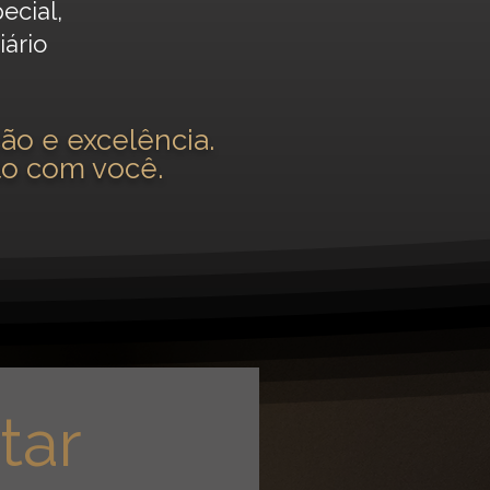
ecial,
iário
ão e excelência.
to com você.
tar 