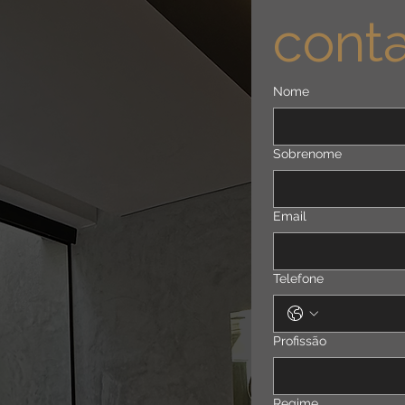
cont
Nome
Sobrenome
Email
Telefone
Profissão
Regime