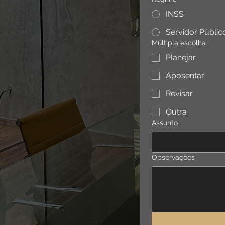
INSS
Servidor Públic
Múltipla escolha
Planejar
Aposentar
Revisar
Outra
Assunto
Observações