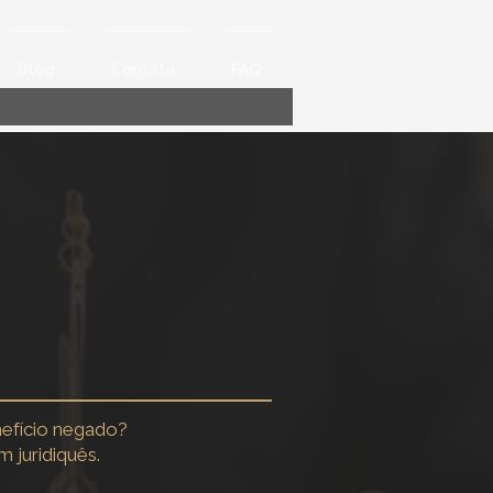
Blog
Contato
FAQ
ra Advocacia
nefício negado?
 juridiquês.