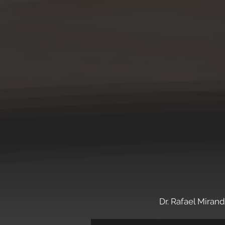
5,0 ⭐ no Google | +100
Dr. Rafael Miran