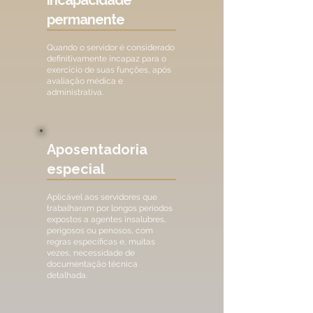
incapacidade
permanente
Quando o servidor é considerado
definitivamente incapaz para o
exercício de suas funções, após
avaliação médica e
administrativa.
Aposentadoria
especial
Aplicável aos servidores que
trabalharam por longos períodos
expostos a agentes insalubres,
perigosos ou penosos, com
regras específicas e, muitas
vezes, necessidade de
documentação técnica
detalhada.