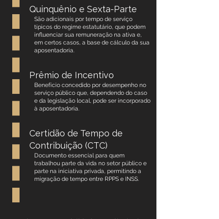
Quinquênio e Sexta-Parte
São adicionais por tempo de serviço
típicos do regime estatutário, que podem
influenciar sua remuneração na ativa e,
em certos casos, a base de cálculo da sua
aposentadoria.
Prêmio de Incentivo
Benefício concedido por desempenho no
serviço público que, dependendo do caso
e da legislação local, pode ser incorporado
à aposentadoria.
Certidão de Tempo de
Contribuição (CTC)
Documento essencial para quem
trabalhou parte da vida no setor público e
parte na iniciativa privada, permitindo a
migração de tempo entre RPPS e INSS.