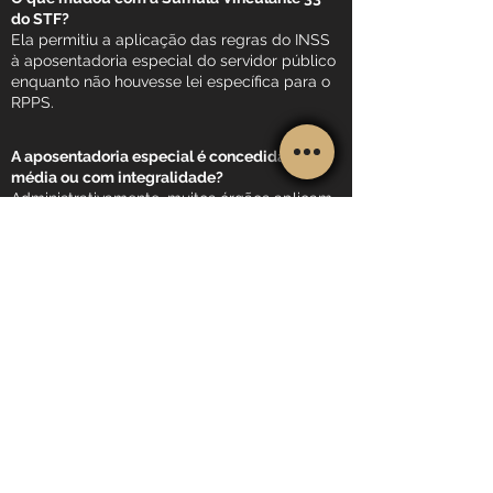
do STF?
Ela permitiu a aplicação das regras do INSS
à aposentadoria especial do servidor público
enquanto não houvesse lei específica para o
RPPS.
A aposentadoria especial é concedida com
média ou com integralidade?
Administrativamente, muitos órgãos aplicam
a média aritmética dos salários desde 1994.
Porém, em certos casos, é possível pleitear
paridade e integralidade judicialmente.
Vale a pena pedir revisão da aposentadoria
especial?
Pode valer muito a pena quando houve perda
significativa de renda por aplicação da média
em vez de integralidade.
Sobre paridade e
integralidade