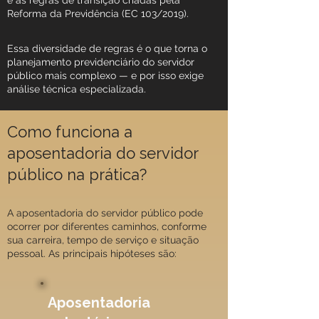
e as regras de transição criadas pela
Reforma da Previdência (EC 103/2019).
Essa diversidade de regras é o que torna o
planejamento previdenciário do servidor
público mais complexo — e por isso exige
análise técnica especializada.
Como funciona a
aposentadoria do servidor
público na prática?
A aposentadoria do servidor público pode
ocorrer por diferentes caminhos, conforme
sua carreira, tempo de serviço e situação
pessoal. As principais hipóteses são:
Aposentadoria