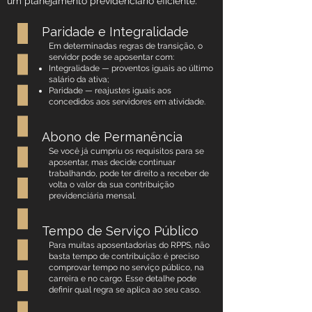
um planejamento previdenciário eficiente.
Paridade e Integralidade
Em determinadas regras de transição, o
servidor pode se aposentar com:
Integralidade — proventos iguais ao último
salário da ativa;
Paridade — reajustes iguais aos
concedidos aos servidores em atividade.
Abono de Permanência
Se você já cumpriu os requisitos para se
aposentar, mas decide continuar
trabalhando, pode ter direito a receber de
volta o valor da sua contribuição
previdenciária mensal.
Tempo de Serviço Público
Para muitas aposentadorias do RPPS, não
basta tempo de contribuição: é preciso
comprovar tempo no serviço público, na
carreira e no cargo. Esse detalhe pode
definir qual regra se aplica ao seu caso.