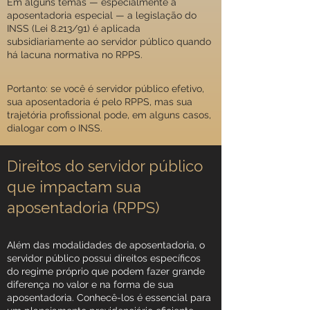
Em alguns temas — especialmente a
aposentadoria especial — a legislação do
INSS (Lei 8.213/91) é aplicada
subsidiariamente ao servidor público quando
há lacuna normativa no RPPS.
Portanto: se você é servidor público efetivo,
sua aposentadoria é pelo RPPS, mas sua
trajetória profissional pode, em alguns casos,
dialogar com o INSS.
Direitos do servidor público
que impactam sua
aposentadoria (RPPS)
Além das modalidades de aposentadoria, o
servidor público possui direitos específicos
do regime próprio que podem fazer grande
diferença no valor e na forma de sua
aposentadoria. Conhecê-los é essencial para