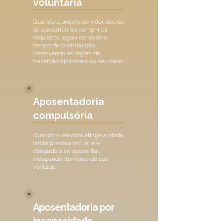
voluntária
Quando o próprio servidor decide
se aposentar ao cumprir os
requisitos legais de idade e
tempo de contribuição,
observando as regras de
transição aplicáveis ao seu caso.
Aposentadoria
compulsória
Quando o servidor atinge a idade
limite prevista em lei e é
obrigado a se aposentar,
independentemente de sua
vontade.
Aposentadoria por