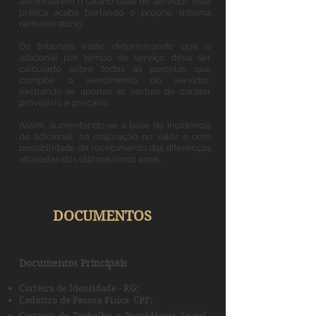
aumentarem o salário base do servidor, essa
prática acaba burlando o próprio sistema
remuneratório.
Os tribunais estão determinando que o
adicional por tempo de serviço deva ser
calculado sobre todas as parcelas que
compõe o vencimento do servidor,
excluindo-se apenas as verbas de caráter
provisório e precário.
Assim, aumentando-se a base de incidência
do adicional, há majoração no valor e com
possibilidade de recebimento das diferenças
atrasadas dos últimos cinco anos.
DOCUMENTOS
Documentos Principais
Carteira de Identidade - RG;
Cadastro de Pessoa Física  CPF;
Carteira de Trabalho e Previdência Social 