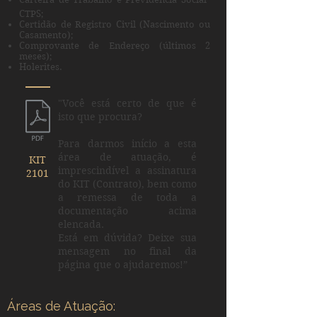
CTPS;
Certidão de Registro Civil (Nascimento ou
Casamento);
Comprovante de Endereço (últimos 2
meses);
Holerites.
"Você está certo de que é
isto que procura?
Para darmos início a esta
área de atuação, é
KIT
imprescindível a assinatura
2101
do KIT (Contrato), bem como
a remessa de toda a
documentação acima
elencada.
Está em dúvida? Deixe sua
mensagem no final da
página que o ajudaremos!”
Áreas de Atuação: