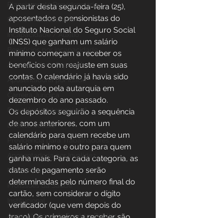
Planejamento Previdenciário
A partir desta segunda-feira (25), 
aposentados e pensionistas do 
Direito Previdenciário
Instituto Nacional do Seguro Social 
Incapacidade / Auxílio
(INSS) que ganham um salário 
Benefícios por incapacidade
mínimo começam a receber os 
benefícios com reajuste em suas 
Aposentadoria Especial
contas. O calendário já havia sido 
Aposentadoria por idade
anunciado pela autarquia em 
Carreira Jurídica
dezembro do ano passado.
Previdência Internacional
Os depósitos seguirão a sequência 
de anos anteriores, com um 
Direitos Sociais
calendário para quem recebe um 
Previdência para Trabalhadores
salário mínimo e outro para quem 
Aposentadoria por Invalidez
ganha mais. Para cada categoria, as 
datas de pagamento serão 
Novidades
determinadas pelo número final do 
Profissões da Saúde
cartão, sem considerar o dígito 
Institucional
verificador (que vem depois do 
Aposentadoria do Servidor Público
traço). Os primeiros a receber são 