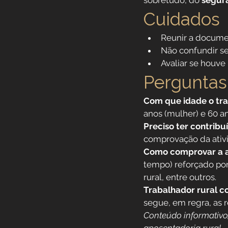
sobretudo, do 
segur
Cuidados
Reunir a docume
Não confundir se
Avaliar se houv
Perguntas
Com que idade o tra
anos (mulher) e 60 a
Preciso ter contrib
comprovação da ativi
Como comprovar a at
tempo) reforçado por
rural, entre outros.
Trabalhador rural c
segue, em regra, as r
Conteúdo informativo, 