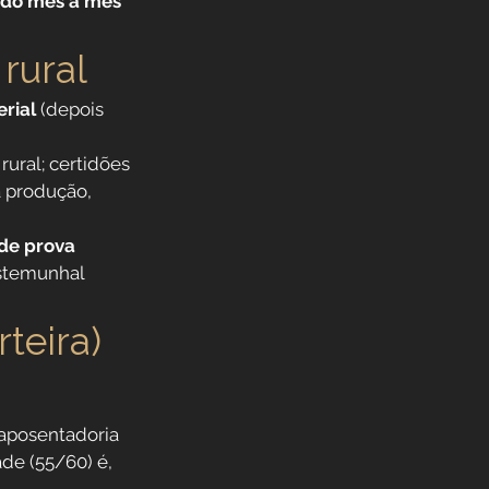
hido mês a mês
 rural
erial
 (depois 
ural; certidões 
 produção, 
 de prova 
estemunhal 
teira) 
 aposentadoria 
de (55/60) é, 