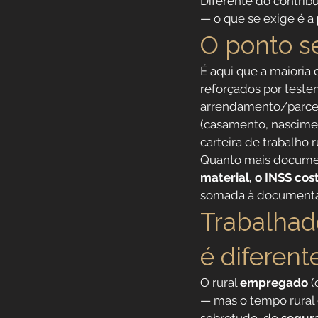
Diferente do contrib
— o que se exige é a 
O ponto se
É aqui que a maioria
reforçados por testem
arrendamento/parceri
(casamento, nascimen
carteira de trabalho r
Quanto mais documen
material, o INSS co
somada à documenta
Trabalhad
é diferent
O rural 
empregado
 
— mas o tempo rural 