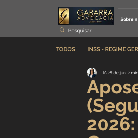
Sobre n
TODOS
INSS - REGIME GE
LIA
28 de jun.
2 min
Planejamento Previdenciá
Apose
(Segu
Incapacidade / Auxílio
2026:
Aposentadoria Especial