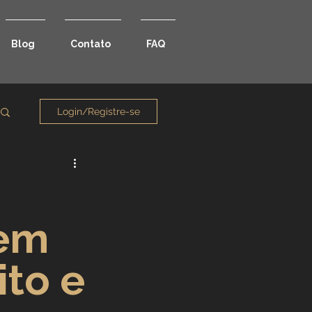
Blog
Contato
FAQ
Login/Registre-se
 em
to e