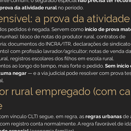
uinte comum, o segurado especial 
não precisa ter recol
prova da atividade rural
 no período.
nsível: a prova da atividade
 dos pedidos é negada. Servem como 
início de prova mat
unhas): bloco de notas do produtor rural, contratos de 
a; documentos do INCRA/ITR, declarações de sindicato r
to) com profissão lavrador/agricultor; notas de venda da
ural, registros escolares dos filhos em escola rural.
tos ao longo do tempo, mais forte o pedido. 
Sem início
stuma negar
 — e a via judicial pode resolver com prova t
l.
or rural empregado (com car
e
(com vínculo CLT) segue, em regra, as 
regras urbanas
 de
com registro conta normalmente. A regra favorável de ida