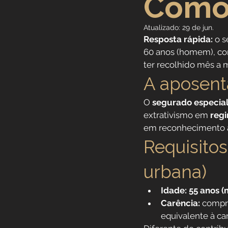
Como
Previdência Internacional
Atualizado:
29 de jun.
Resposta rápida:
 o 
60 anos (homem), com
Previdência para Trabalha
ter recolhido mês a 
A aposent
Novidades
Profissões
O 
segurado especia
extrativismo em 
regi
em reconhecimento à 
Aposentadoria do Servidor
Requisitos
urbana)
Idade:
55 anos 
Carência:
 compr
equivalente à ca