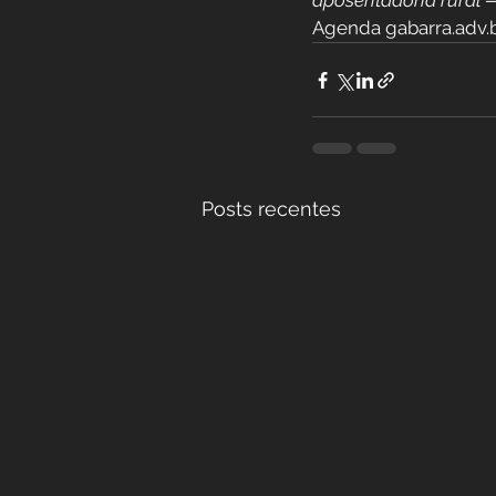
aposentadoria rural 
Agenda gabarra.adv.
Posts recentes