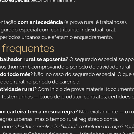
ado especial
 (economia familiar).
ntação 
com antecedência
 (a prova rural é trabalhosa).
gurado especial com contribuinte individual rural.
e períodos urbanos que afetam o enquadramento.
 frequentes
balhador rural se aposenta?
 O segurado especial se apo
nos (homem), comprovando o período de atividade rural.
uído todo mês?
 Não, no caso do segurado especial. O que s
dade rural no período de carência.
ividade rural?
 Com início de prova material (documento
 testemunhas — bloco de produtor, contratos, certidões c
om carteira tem a mesma regra?
 Não exatamente — o r
egras urbanas, mas o tempo rural registrado conta.
não substitui a análise individual. Trabalhou na roça? Pode 