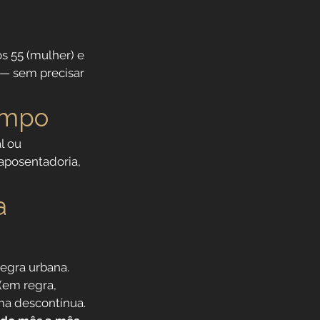
s 55 (mulher) e 
 — sem precisar 
ampo
l ou 
aposentadoria, 
a 
regra urbana.
(em regra, 
rma descontínua.