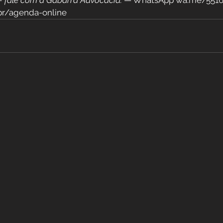
— fale com a Gabarra Advocacia.
 — WhatsApp wa.me/55163
br/agenda-online