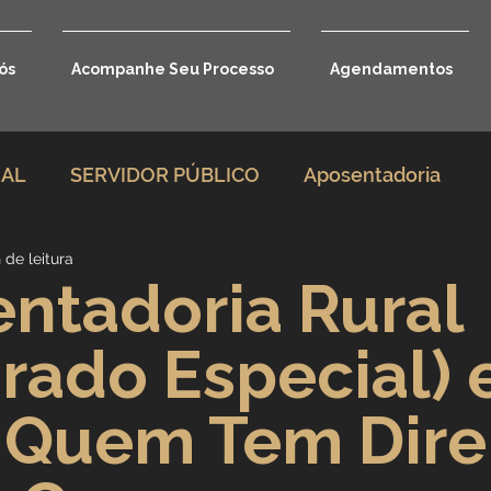
ós
Acompanhe Seu Processo
Agendamentos
RAL
SERVIDOR PÚBLICO
Aposentadoria
 de leitura
rio
Direito Previdenciário
ntadoria Rural
rado Especial)
Benefícios por incapacidade
 Quem Tem Direi
Aposentadoria por idade
Carreira Jurídica