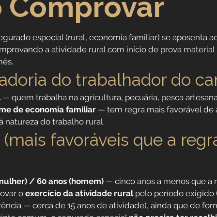
 Comprovar
Direitos Sociais
segurado especial (rural, economia familiar) se aposenta ao
provando a atividade rural com início de prova material
dores
Aposentadoria por Invalidez
mês.
adoria do trabalhador do c
 da Saúde
Institucional
l
 — quem trabalha na agricultura, pecuária, pesca artesana
me de economia familiar
 — tem regra mais favorável de 
natureza do trabalho rural.
 Público
Reforma da previdência
 (mais favoráveis que a regr
(mulher) / 60 anos (homem)
 — cinco anos a menos que a 
ovar o 
exercício da atividade rural
 pelo período exigido 
rência — cerca de 15 anos de atividade), ainda que de fo