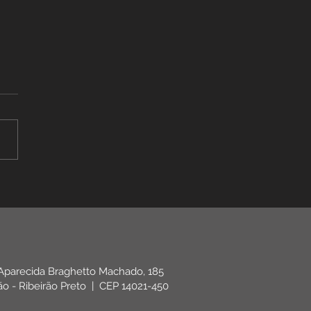
S Negou Meu
fício: Como Recorrer
026 (Passo a Passo)
S negou seu benefício?
 o que fazer: entenda o
o da carta, os prazos de
so (são curtos), a via
strativa e a judicial, e
reverter.
 Aparecida Braghetto Machado, 185
rão - Ribeirão Preto | CEP 14021-450