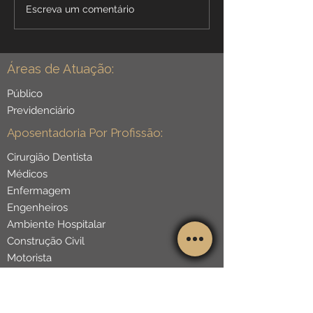
Escreva um comentário
auxílio por incapacidade,
Planejamento suc
aposentadoria por
holding familiar 
incapacidade e BPC.
evitar perder o n
Episódio PODE+ Brasil.
inventário. Episó
Áreas de Atuação:
Brasil.
Público
Previdenciário
Aposentadoria Por Profissão:
Cirurgião Dentista
Médicos
Enfermagem
Engenheiros
Ambiente Hospitalar
Construção Civil
Motorista
Metalúrgico
Ceramista
Serralheiro