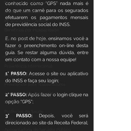
Planejamento Previdenciário
conhecido como “GPS” nada mais é 
do que um carnê para os segurados 
Direito Previdenciário
efetuarem os pagamentos mensais 
Incapacidade / Auxílio
de previdência social do INSS.
Benefícios por incapacidade
E, no post de hoje, ensinamos você a 
Aposentadoria Especial
fazer o preenchimento on-line desta 
Aposentadoria por idade
guia. Se restar alguma dúvida, entre 
Carreira Jurídica
em contato com a nossa equipe!
Previdência Internacional
1° PASSO: 
Acesse o site ou aplicativo 
Direitos Sociais
do INSS e faça seu login;
Previdência para Trabalhadores
Aposentadoria por Invalidez
2° PASSO: 
Após fazer o login clique na 
opção "GPS";
Novidades
Profissões da Saúde
3° PASSO: 
Depois, você será 
Institucional
direcionado ao site da Receita Federal;
Aposentadoria do Servidor Público