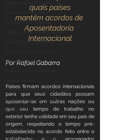
Planejamento Previdenciário
quais países
Direito Previdenciário
mantêm acordos de 
Incapacidade / Auxílio
Aposentadoria 
Benefícios por incapacidade
Internacional
Aposentadoria Especial
Aposentadoria por idade
Carreira Jurídica
Por Rafael Gabarra
Previdência Internacional
Direitos Sociais
Países firmam acordos internacionais 
Previdência para Trabalhadores
para que seus cidadãos possam 
Aposentadoria por Invalidez
aposentar-se em outras nações ou 
que seu tempo de trabalho no 
Novidades
exterior tenha validade em seu país de 
Profissões da Saúde
origem, respeitando o tempo pré-
Institucional
estabelecido no acordo feito entre o 
Aposentadoria do Servidor Público
trabalhador e o empregador 