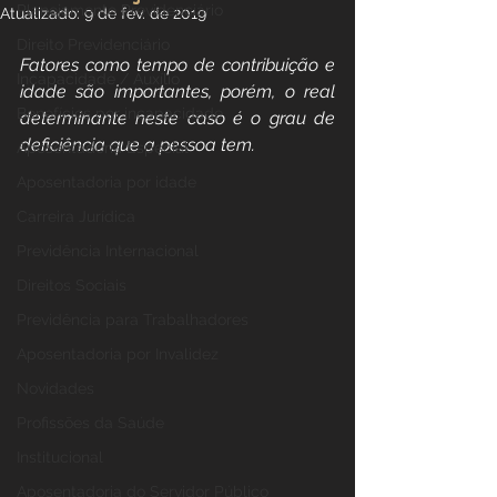
Planejamento Previdenciário
Atualizado:
9 de fev. de 2019
Direito Previdenciário
Fatores como tempo de contribuição e 
Incapacidade / Auxílio
idade são importantes, porém, o real 
Benefícios por incapacidade
determinante neste caso é o grau de 
deficiência que a pessoa tem.
Aposentadoria Especial
Aposentadoria por idade
Carreira Jurídica
Previdência Internacional
Direitos Sociais
Previdência para Trabalhadores
Aposentadoria por Invalidez
Novidades
Profissões da Saúde
Institucional
Aposentadoria do Servidor Público