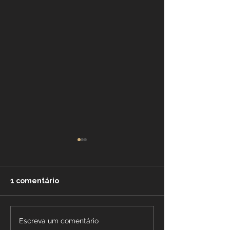
1 comentário
Mês de Julho na
Declaração de
Escreva um comentário