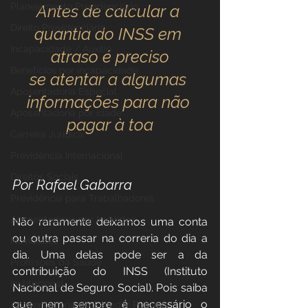
Planejamento Previdenciário
Antes de calcular a 
Direito Previdenciário
quantia do INSS em 
Incapacidade / Auxílio
atraso é preciso
Benefícios por incapacidade
se atentar a algumas 
Aposentadoria Especial
informações para não 
Aposentadoria por idade
pagar à toa
Carreira Jurídica
Previdência Internacional
Direitos Sociais
Por Rafael Gabarra
Previdência para Trabalhadores
Aposentadoria por Invalidez
Não raramente deixamos uma conta 
ou outra passar na correria do dia a 
Novidades
dia. Uma delas pode ser a da 
Profissões da Saúde
contribuição do INSS (Instituto 
Institucional
Nacional de Seguro Social). Pois saiba 
que nem sempre é necessário o 
Aposentadoria do Servidor Público