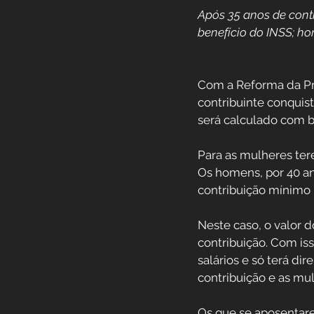
Após 35 anos de contr
Previdência Internacional
benefício do INSS; h
Previdência para Trabalha
Com a Reforma da Pre
contribuinte conquist
será calculado com b
Novidades
Profissões
Para as mulheres tere
Os homens, por 40 an
Aposentadoria do Servidor
contribuição mínimo 
Neste caso, o valor d
contribuição. Com iss
salários e só terá di
contribuição e as mu
Os que se aposentare