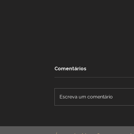
Comentários
Escreva um comentário
Benefícios Especiais para
Dentistas: Aposentadoria
Especial para Cirurgião