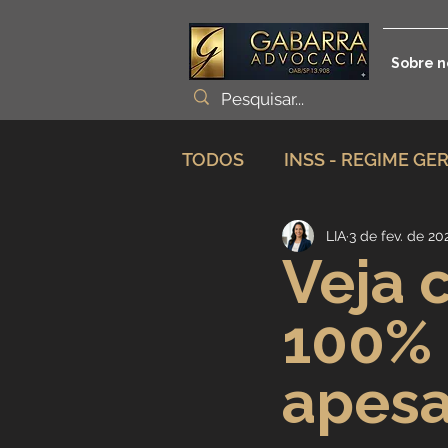
Sobre n
TODOS
INSS - REGIME GE
LIA
3 de fev. de 20
Planejamento Previdenciá
Veja 
100% 
Incapacidade / Auxílio
apesa
Aposentadoria Especial