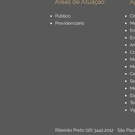
Dentista - Guia Completo
Áreas de Atuação:
A
Público
Ci
Previdenciário
Mé
E
En
Am
Co
Mo
Me
Ce
Se
Me
El
Té
Vi
Ribeirão Preto
(16) 3442.2012
São Pau