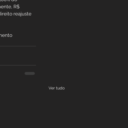
mente, R$ 
reito reajuste 
mento 
Ver tudo