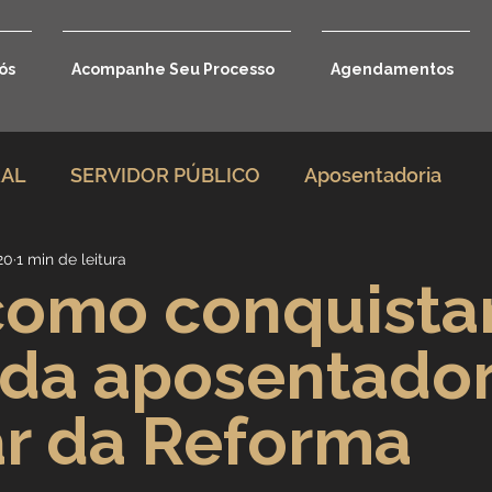
ós
Acompanhe Seu Processo
Agendamentos
RAL
SERVIDOR PÚBLICO
Aposentadoria
20
1 min de leitura
rio
Direito Previdenciário
como conquista
da aposentador
Benefícios por incapacidade
r da Reforma
Aposentadoria por idade
Carreira Jurídica