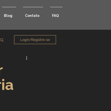
Blog
Contato
FAQ
Login/Registre-se
r
ia