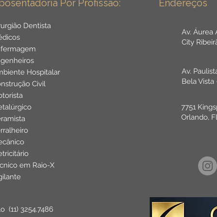
posentadoria Por Profissão:
Endereços
rurgião Dentista
Av. Áurea
dicos
City Ribei
nfermagem
genheiros
Av. Paulis
biente Hospitalar
Bela Vista
nstrução Civil
torista
talúrgico
7751 Kings
Orlando, F
ramista
rralheiro
cânico
etricitário
cnico em Raio-X
gilante
lo
(11) 3254.7486