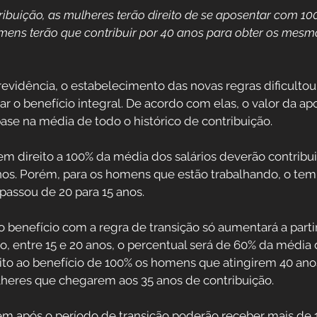
ibuição, as mulheres terão direito de se aposentar com 1
Direitos Sociais
omens terão que contribuir por 40 anos para obter os mes
dores
Aposentadoria por Invalidez
vidência, o estabelecimento das novas regras dificultou 
ar o benefício integral. De acordo com elas, o valor da ap
ase na média de todo o histórico de contribuição.
 da Saúde
Institucional
m direito a 100% da média dos salários deverão contribuir
os. Porém, para os homens que estão trabalhando, o tem
 Público
passou de 20 para 15 anos.
Reforma da previdência
o benefício com a regra de transição só aumentará a parti
o, entre 15 e 20 anos, o percentual será de 60% da média 
reito ao benefício de 100% os homens que atingirem 40 ano
lheres que chegarem aos 35 anos de contribuição.
m após o período de transição poderão receber mais de 