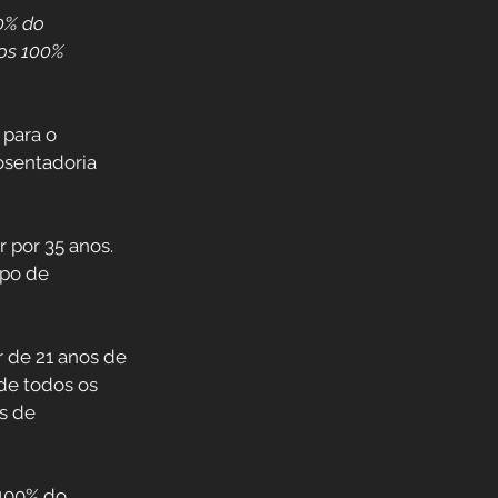
00% do
mos 100%
para o 
osentadoria 
 por 35 anos. 
po de 
r de 21 anos de 
de todos os 
s de 
100% do 