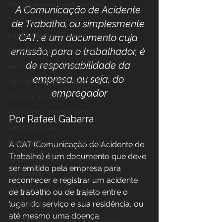
Planejamento Previdenciário
A Comunicação de Acidente 
Direito Previdenciário
de Trabalho, ou simplesmente 
Incapacidade / Auxílio
CAT, é um documento cuja 
emissão, para o trabalhador, é 
Benefícios por incapacidade
de responsabilidade da 
Aposentadoria Especial
empresa, ou seja, do 
Aposentadoria por idade
empregador
Carreira Jurídica
Previdência Internacional
Por Rafael Gabarra
Direitos Sociais
Previdência para Trabalhadores
A CAT (Comunicação de Acidente de 
Trabalho) é um documento que deve 
Aposentadoria por Invalidez
ser emitido pela empresa para 
Novidades
reconhecer e registrar um acidente 
Profissões da Saúde
de trabalho ou de trajeto entre o 
lugar do serviço e sua residência, ou 
Institucional
até mesmo uma doença 
Aposentadoria do Servidor Público