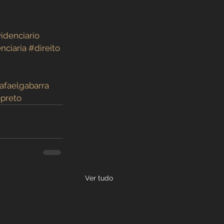
idenciario
nciaria
#direito
afaelgabarra
opreto
Ver tudo