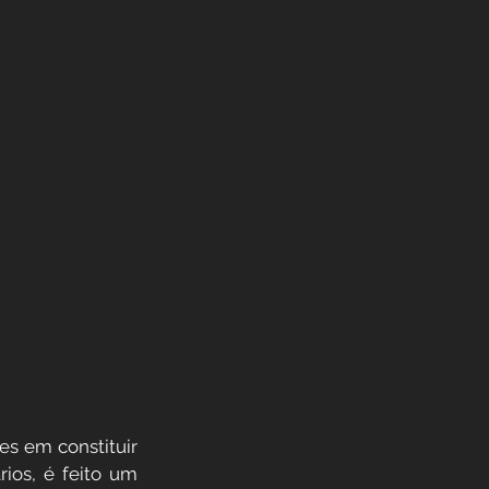
s em constituir 
relações com um certo objetivo.  Após manifestado o interesse dos signatários, é feito um 