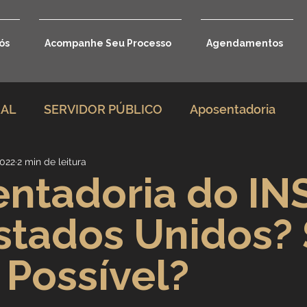
ós
Acompanhe Seu Processo
Agendamentos
RAL
SERVIDOR PÚBLICO
Aposentadoria
2022
2 min de leitura
rio
Direito Previdenciário
ntadoria do IN
stados Unidos?
Benefícios por incapacidade
 Possível?
Aposentadoria por idade
Carreira Jurídica