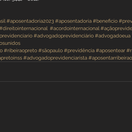
sil
#aposentadoria2023
#aposentadoria
#beneficio
#prev
#direitointernacional
#acordointernacional
#açãoprevide
previdenciario
#advogadoprevidenciário
#advogadoeua
osunidos
io
#ribeiraopreto
#sãopaulo
#previdência
#aposentear
#r
apretoinss
#advogadoprevidenciarista
#aposentarribeira