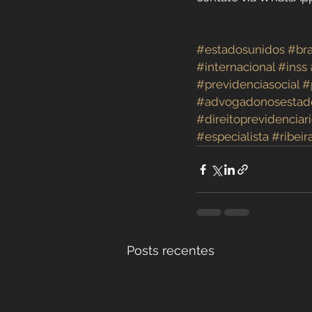
#estadosunidos
#bra
#internacional
#inss
#previdenciasocial
#
#advogadonosestad
#direitoprevidenciar
#especialista
#ribeir
Posts recentes