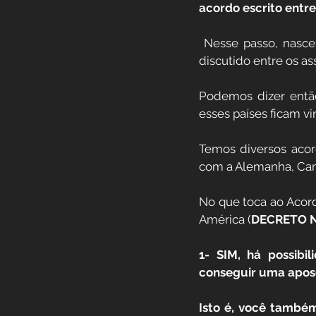
acordo escrito entre
 Nesse passo, nasce o Acordo Internacional, com normas que regulam tudo aquilo que foi 
discutido entre os as
Podemos dizer então 
esses países ficam v
Temos diversos acord
com a Alemanha, Canad
No que toca ao Acordo
América (
DECRETO Nº
1- SIM, há possibi
conseguir uma apose
Isto é, você também