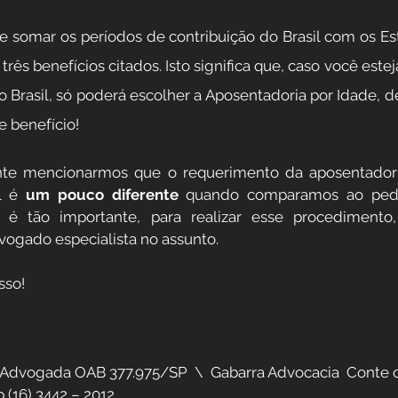
e somar os períodos de contribuição do Brasil com os Es
 três benefícios citados. Isto significa que, caso você est
o Brasil, só poderá escolher a Aposentadoria por Idade, d
e benefício!
ante mencionarmos que o requerimento da aposentador
l é 
um pouco diferente 
quando comparamos ao ped
sso é tão importante, para realizar esse procedimento,
vogado especialista no assunto.
sso!
 Advogada OAB 377.975/SP  \  Gabarra Advocacia  Conte 
16) 3442 – 2012.    