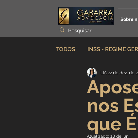
Sobre n
TODOS
INSS - REGIME GE
LIA
22 de dez. de 
Planejamento Previdenciá
Apose
nos E
Incapacidade / Auxílio
que É
Aposentadoria Especial
Atualizado:
28 de jun.