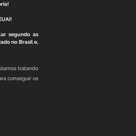
ria!
EUA)! 
tar segundo as 
do no Brasil e, 
stamos tratando 
ara conseguir os 