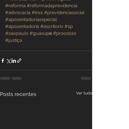
#reforma
#reformadaprevidencia
#advocacia
#inss
#previdenciasocial
#aposentadoriaespecial
#aposentadoria
#escritorio
#sp
#saopaulo
#guaxup
e 
#processo
#justiça
Ver tudo
Posts recentes