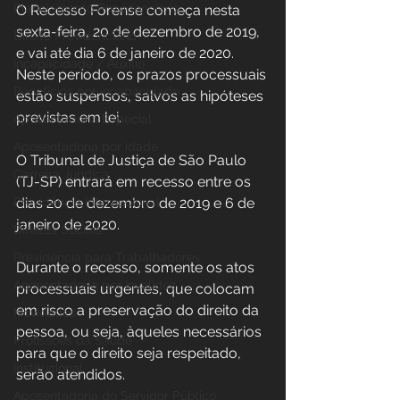
Planejamento Previdenciário
O Recesso Forense começa nesta 
sexta-feira, 20 de dezembro de 2019, 
Direito Previdenciário
e vai até dia 6 de janeiro de 2020. 
Incapacidade / Auxílio
Neste período, os prazos processuais 
Benefícios por incapacidade
estão suspensos, salvos as hipóteses 
previstas em lei.
Aposentadoria Especial
Aposentadoria por idade
O Tribunal de Justiça de São Paulo 
Carreira Jurídica
(TJ-SP) entrará em recesso entre os 
Previdência Internacional
dias 20 de dezembro de 2019 e 6 de 
janeiro de 2020.
Direitos Sociais
Previdência para Trabalhadores
Durante o recesso, somente os atos 
Aposentadoria por Invalidez
processuais urgentes, que colocam 
em risco a preservação do direito da 
Novidades
pessoa, ou seja, àqueles necessários 
Profissões da Saúde
para que o direito seja respeitado, 
Institucional
serão atendidos.
Aposentadoria do Servidor Público