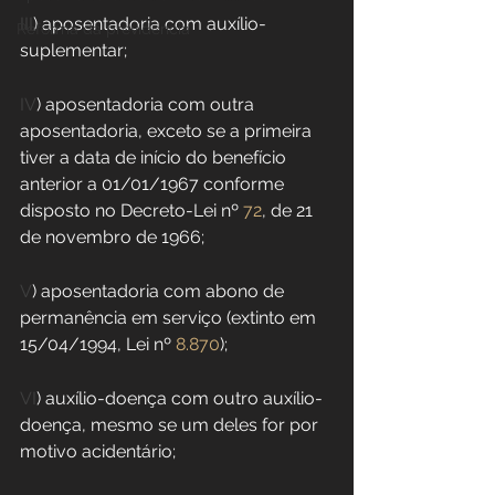
III
) aposentadoria com auxílio-
Reforma da previdência
suplementar;
IV
) aposentadoria com outra 
aposentadoria, exceto se a primeira 
tiver a data de início do benefício 
anterior a 01/01/1967 conforme 
disposto no Decreto-Lei nº 
72
, de 21 
de novembro de 1966;
V
) aposentadoria com abono de 
permanência em serviço (extinto em 
15/04/1994, Lei nº 
8.870
);
VI
) auxílio-doença com outro auxílio-
doença, mesmo se um deles for por 
motivo acidentário;