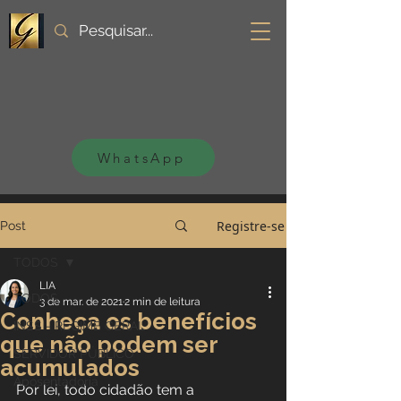
WhatsApp
Registre-se
Post
TODOS
LIA
TODOS
3 de mar. de 2021
2 min de leitura
Conheça os benefícios
INSS - REGIME GERAL
que não podem ser
SERVIDOR PÚBLICO
acumulados
Aposentadoria
Por lei, todo cidadão tem a 