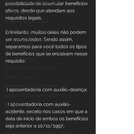
Planejamento Previdenciário
possibilidade de acumular benefícios 
ativos, desde que atendam aos 
Direito Previdenciário
requisitos legais. 
Incapacidade / Auxílio
Benefícios por incapacidade
Entretanto, muitos deles não podem 
ser acumulados. Sendo assim, 
Aposentadoria Especial
separamos para você todos os tipos 
Aposentadoria por idade
de benefícios que se encaixam nesse 
Carreira Jurídica
requisito:
Previdência Internacional
Direitos Sociais
Previdência para Trabalhadores
I
) aposentadoria com auxílio-doença;
Aposentadoria por Invalidez
II
) aposentadoria com auxílio-
Novidades
acidente, exceto nos casos em que a 
Profissões da Saúde
data de início de ambos os benefícios 
Institucional
seja anterior a 10/11/1997;
Aposentadoria do Servidor Público