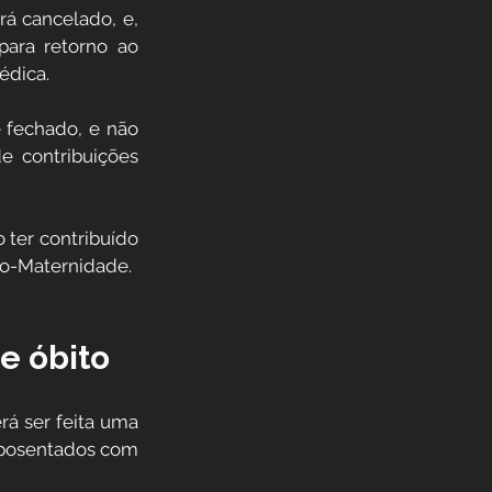
á cancelado, e, 
ara retorno ao 
édica.
 fechado, e não 
 contribuições 
 ter contribuído 
io-Maternidade.
de óbito
á ser feita uma 
aposentados com 