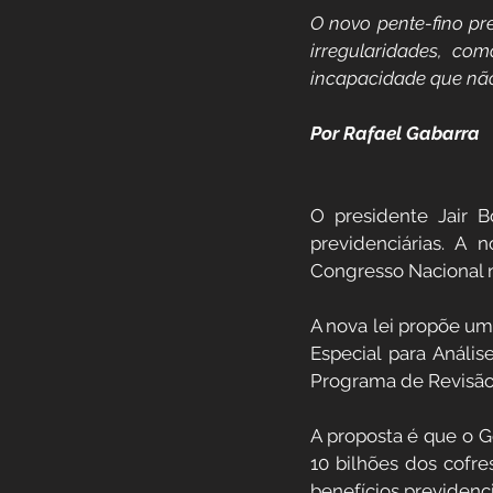
O novo pente-fino pre
Previdência Internacional
irregularidades, co
incapacidade que não
Previdência para Trabalha
Por Rafael Gabarra
Novidades
Profissões
O presidente Jair B
previdenciárias. A 
Congresso Nacional n
Aposentadoria do Servidor
A nova lei propõe um
Especial para Anális
Programa de Revisão 
A proposta é que o 
10 bilhões dos cofre
benefícios previdenci