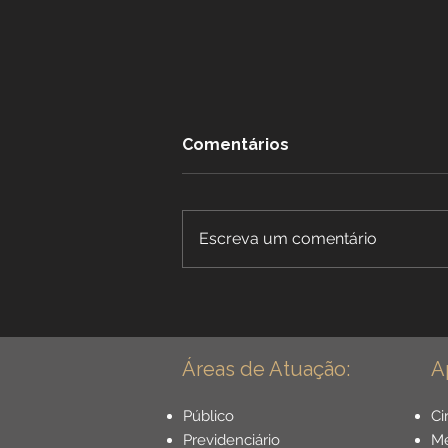
Comentários
Escreva um comentário
Benefícios Especiais para
Dentistas: Aposentadoria
Especial para Cirurgião
Dentista - Guia Completo
Áreas de Atuação:
A
Público
Ci
Previdenciário
Mé