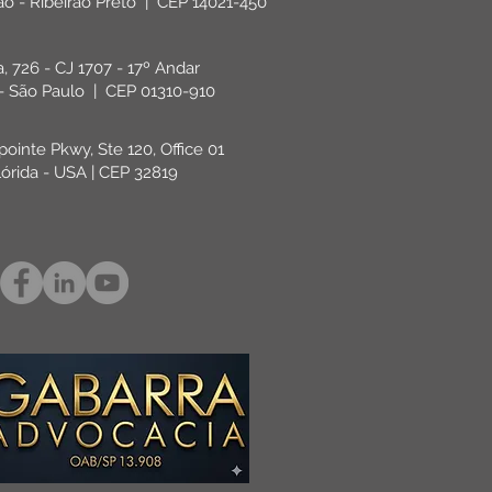
rão - Ribeirão Preto | CEP 14021-450
ta, 726 - CJ 1707 - 17º Andar
 - São Paulo | CEP 01310-910
pointe Pkwy, Ste 120, Office 01
lórida - USA | CEP 32819