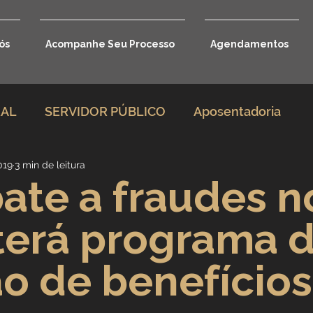
ós
Acompanhe Seu Processo
Agendamentos
RAL
SERVIDOR PÚBLICO
Aposentadoria
019
3 min de leitura
rio
Direito Previdenciário
te a fraudes n
terá programa 
Benefícios por incapacidade
ão de benefícios
Aposentadoria por idade
Carreira Jurídica