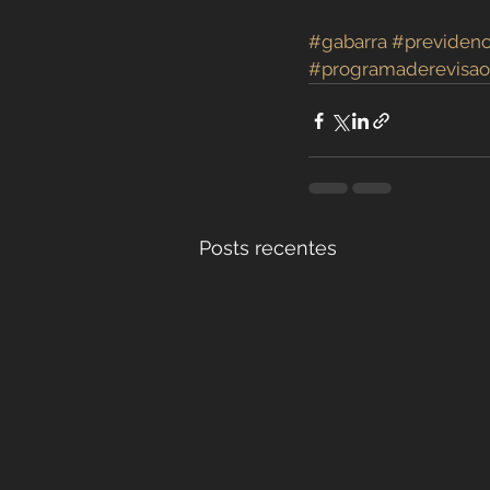
#gabarra
#previdenc
#programaderevisao
Posts recentes