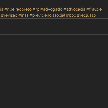
ia
#ribeiraopreto
#rp
#advogado
#advocacia
#fraude
#revisao
#inss
#previdenciasocial
#bpc
#reclusao