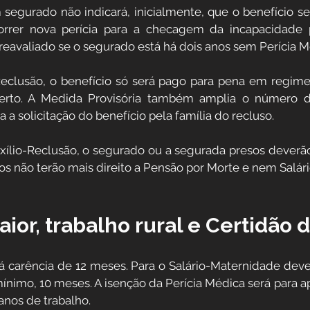
egurado não indicará, inicialmente, que o benefício ser
rrer nova perícia para a checagem da incapacidade p
 reavaliado se o segurado está há dois anos sem Perícia M
Reclusão, o benefício só será pago para pena em regime
erto. A Medida Provisória também amplia o número de
 a solicitação do benefício pela família do recluso.
uxílio-Reclusão, o segurado ou a segurada presos deverão
os não terão mais direito a Pensão por Morte e nem Salár
ior, trabalho rural e Certidão 
á carência de 12 meses. Para o Salário-Maternidade dever
mínimo, 10 meses. A isenção da Perícia Médica será para 
anos de trabalho.