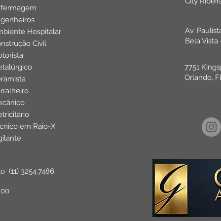
City Ribei
nfermagem
genheiros
Av. Paulis
biente Hospitalar
Bela Vista
nstrução Civil
torista
talúrgico
7751 Kings
Orlando, F
ramista
rralheiro
cânico
etricitário
cnico em Raio-X
gilante
lo
(11) 3254.7486
:00