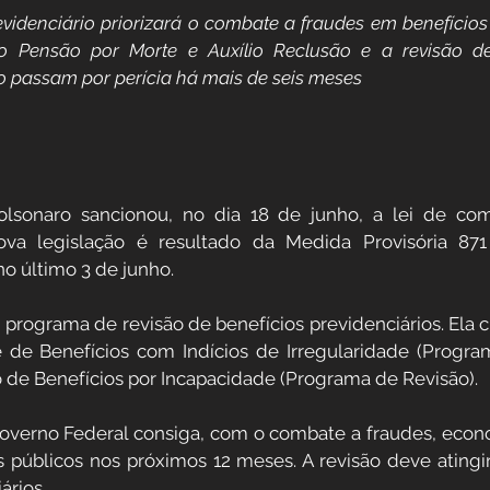
videnciário priorizará o combate a fraudes em benefícios
Direitos Sociais
mo Pensão por Morte e Auxílio Reclusão e a revisão de 
 passam por perícia há mais de seis meses
dores
Aposentadoria por Invalidez
 da Saúde
Institucional
olsonaro sancionou, no dia 18 de junho, a lei de com
nova legislação é resultado da Medida Provisória 871
o último 3 de junho.
 Público
Reforma da previdência
 programa de revisão de benefícios previdenciários. Ela c
e de Benefícios com Indícios de Irregularidade (Program
de Benefícios por Incapacidade (Programa de Revisão).
Governo Federal consiga, com o combate a fraudes, econ
s públicos nos próximos 12 meses. A revisão deve atingir
ários.