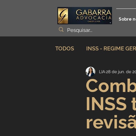
Sobre n
TODOS
INSS - REGIME GE
LIA
28 de jun. de 2
Planejamento Previdenciá
Comba
INSS 
Incapacidade / Auxílio
revis
Aposentadoria Especial