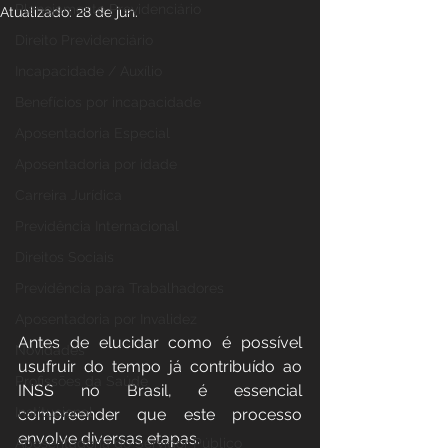
Planejamento Previdenciário
Atualizado:
28 de jun.
Direito Previdenciário
Incapacidade / Auxílio
Benefícios por incapacidade
Aposentadoria Especial
Aposentadoria por idade
Carreira Jurídica
Previdência Internacional
Direitos Sociais
Previdência para Trabalhadores
Aposentadoria por Invalidez
Antes de elucidar como é possível 
Novidades
usufruir do tempo já contribuído ao 
Profissões da Saúde
INSS no Brasil, é essencial 
Institucional
compreender que este processo 
envolve diversas etapas.
Aposentadoria do Servidor Público