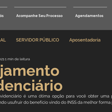
ós
Acompanhe Seu Processo
Agendamentos
RAL
SERVIDOR PÚBLICO
Aposentadoria
021
1 min de leitura
rio
Direito Previdenciário
ejamento
denciário
Benefícios por incapacidade
videnciário é uma ótima opção para você obter uma 
Aposentadoria por idade
Carreira Jurídica
do usufruir do benefício vindo do INSS da melhor forma 