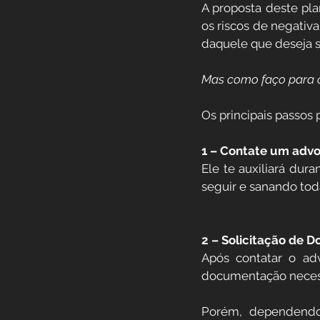
A proposta deste pla
Previdência Internacional
os riscos de negativ
daquele que deseja s
Previdência para Trabalha
Mas como faço para 
Os principais passos
Novidades
Profissões
1 – Contate um adv
Ele te auxiliará dur
seguir e sanando tod
Aposentadoria do Servidor
2 – Solicitação de 
Após contatar o ad
documentação necessá
Porém, dependendo d