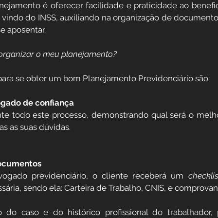
nejamento é oferecer facilidade e praticidade ao benefici
Direitos Sociais
a vindo do INSS, auxiliando na organização de documento
e aposentar.
dores
organizar o meu planejamento?
Aposentadoria por Invalidez
 para se obter um bom Planejamento Previdenciário são:
 da Saúde
Institucional
ogado de confiança
ante todo este processo, demonstrando qual será o melh
as as suas dúvidas.
 Público
Reforma da previdência
Documentos
vogado previdenciário, o cliente receberá um 
checklis
ria, sendo ela: Carteira de Trabalho, CNIS, e comprova
o caso e do histórico profissional do trabalhador, 