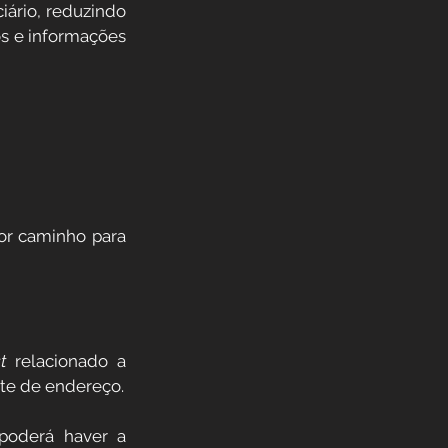
ário, reduzindo 
s e informações 
or caminho para 
t 
relacionado a 
nte de endereço.
poderá haver a 