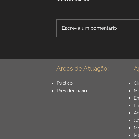
Escreva um comentário
Benefícios Especiais para
Dentistas: Aposentadoria
Especial para Cirurgião
Dentista - Guia Completo
Áreas de Atuação:
A
Público
Ci
Previdenciário
Mé
E
En
Am
Co
Mo
Me