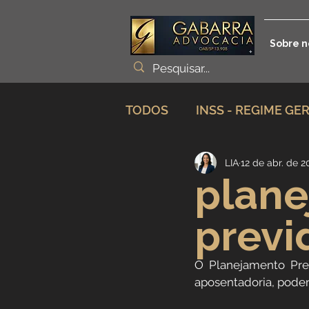
Sobre n
TODOS
INSS - REGIME GE
LIA
12 de abr. de 2
Planejamento Previdenciá
plan
previ
Incapacidade / Auxílio
O Planejamento Pre
Aposentadoria Especial
aposentadoria, poden