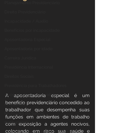
Planejamento Previdenciário
Direito Previdenciário
Incapacidade / Auxílio
Benefícios por incapacidade
Aposentadoria Especial
Aposentadoria por idade
Carreira Jurídica
Previdência Internacional
Direitos Sociais
Previdência para Trabalhadores
Aposentadoria por Invalidez
A aposentadoria especial é um 
benefício previdenciário concedido ao 
Novidades
trabalhador que desempenha suas 
Profissões da Saúde
funções em ambientes de trabalho 
Institucional
com exposição a agentes nocivos, 
colocando em risco sua saúde e 
Aposentadoria do Servidor Público