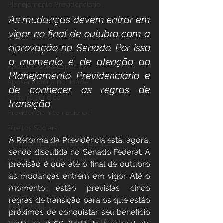
Planejamento Previdenciário
As mudanças devem entrar em 
Direito Previdenciário
vigor no final de outubro com a 
Incapacidade / Auxílio
aprovação no Senado. Por isso 
Benefícios por incapacidade
o momento é de atenção ao 
Aposentadoria Especial
Planejamento Previdenciário e 
Aposentadoria por idade
de conhecer as regras de 
Carreira Jurídica
transição
Previdência Internacional
Direitos Sociais
A Reforma da Previdência está, agora, 
Previdência para Trabalhadores
sendo discutida no Senado Federal. A 
Aposentadoria por Invalidez
previsão é que até o final de outubro 
Novidades
as mudanças entrem em vigor. Até o 
momento estão previstas cinco 
Profissões da Saúde
regras de transição para os que estão 
Institucional
próximos de conquistar seu benefício 
Aposentadoria do Servidor Público