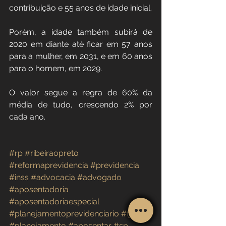
contribuição e 55 anos de idade inicial.
Porém, a idade também subirá de 
2020 em diante até ficar em 57 anos 
para a mulher, em 2031, e em 60 anos 
para o homem, em 2029.
O valor segue a regra de 60% da 
média de tudo, crescendo 2% por 
cada ano.
#rp
#ribeiraopreto
#reformaprevidencia
#previdencia
#
inss
#advocacia
#advogado
#aposentadoria
#aposentadoriaespecial
#planejamentoprevidenciario
#tjs
#planejamento
#aposentar
#sp